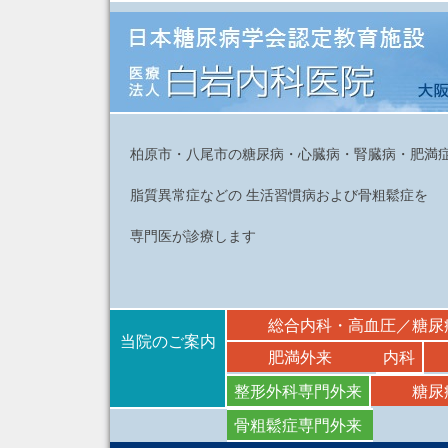
柏原市・八尾市の糖尿病・心臓病・腎臓病・肥満
脂質異常症などの 生活習慣病および骨粗鬆症を
専門医が診療します
総合内科・高血圧／糖尿
当院のご案内
肥満外来
内科
整形外科専門外来
糖尿
骨粗鬆症専門外来