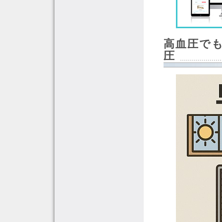
高血圧で
圧