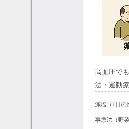
高血圧で
法・運動
減塩（1日の
事療法（野