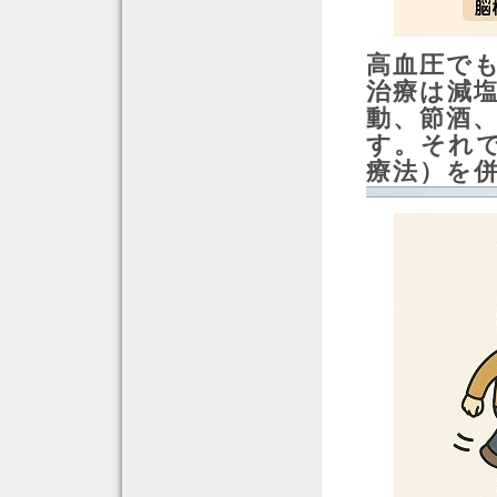
高血圧で
治療は減
動、節酒
す。それ
療法）を