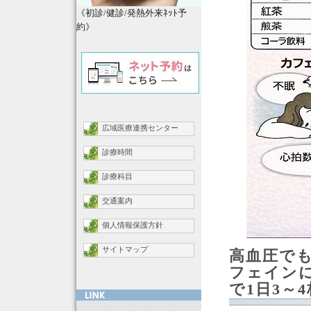
《初診/健診/発熱外来ﾈｯﾄ予
約》
広域医療連携センター
診療時間
診療科目
交通案内
個人情報保護方針
サイトマップ
高血圧で
フェイン
で1日3～