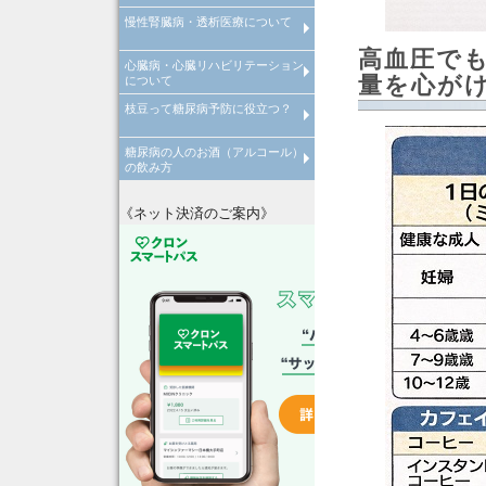
慢性腎臓病・透析医療について
倦怠感やだるさが取れない原因
病気
高血圧で
心臓病・心臓リハビリテーション
慢性腎臓病について
透析医療について
量を心が
について
枝豆って糖尿病予防に役立つ？
心臓病について
心臓リハビリテーションについ
糖尿病の人のお酒（アルコール）
枝豆って糖尿病予防に役立つ？
の飲み方
糖尿病の人はお酒の飲みすぎに
注意！
《ネット決済のご案内》