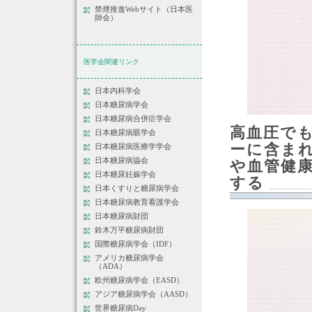
禁煙推進Webサイト（日本医
師会）
医学会関連リンク
日本内科学会
日本糖尿病学会
日本糖尿病合併症学会
高血圧で
日本糖尿病眼学会
ーに含ま
日本糖尿病医療学学会
日本糖尿病協会
や血管健
日本糖尿妊娠学会
する
日本くすりと糖尿病学会
日本糖尿病教育看護学会
日本糖尿病財団
鈴木万平糖尿病財団
国際糖尿病学会（IDF）
アメリカ糖尿病学会
（ADA）
欧州糖尿病学会（EASD）
アジア糖尿病学会（AASD）
世界糖尿病Day