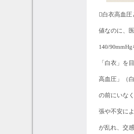
白衣高血
値なのに、
140/90m
「白衣」を
高血圧」（
の前にいな
張や不安に
が乱れ、交