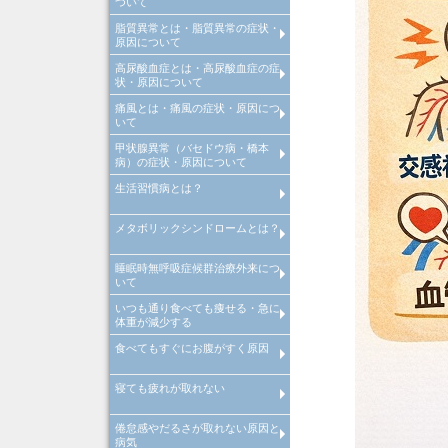
ついて
診断
脂質異常とは・脂質異常の症状・
高血圧とは、高血圧原因・高血
高血圧治療
当院での取り組み
原因について
診断
高尿酸血症とは・高尿酸血症の症
脂質異常とは、脂質異常原因・
脂質異常治療
当院での取り組み
状・原因について
質異常診断
痛風とは・痛風の症状・原因につ
高尿酸血症とは、高尿酸血症原
高尿酸血症治療
当院での取り組み
いて
因・高尿酸血症診断
甲状腺異常（バセドウ病・橋本
痛風とは、痛風原因・痛風診断
痛風治療
当院での取り組み
病）の症状・原因について
生活習慣病とは？
>甲状腺異常（バセドウ病・橋
病）とは
メタボリックシンドロームとは？
生活習慣病とは
睡眠時無呼吸症候群治療外来につ
メタボリックシンドロームとは
いて
診断基準や原因・改善・予防
いつも通り食べても痩せる・急に
睡眠時無呼吸症候群治療外来
体重が減少する
食べてもすぐにお腹がすく原因
いつも通り食べても痩せる・急
体重が減少する原因・病気
寝ても疲れが取れない
食べてもすぐにお腹がすく原因
病気
倦怠感やだるさが取れない原因と
寝ても疲れが取れない病気・改
病気
方法