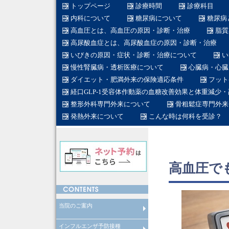
トップページ
診療時間
診療科目
内科について
糖尿病について
糖尿病
高血圧とは、高血圧の原因・診断・治療
脂質
高尿酸血症とは、高尿酸血症の原因・診断・治療
いびきの原因・症状・診断・治療について
い
慢性腎臓病・透析医療について
心臓病・心臓
ダイエット・肥満外来の保険適応条件
フット
経口GLP-1受容体作動薬の血糖改善効果と体重減少
整形外科専門外来について
骨粗鬆症専門外来
発熱外来について
こんな時は何科を受診？
高血圧で
当院のご案内
インフルエンザ予防接種
在宅医療について
産業医
労働衛生コンサルタント
在籍医師
当院のスタッフ
総合内科専門医とは
糖尿病専門医とは
日本糖尿病学会認定教育施設と
透析専門医とは
循環器専門医とは
整形外科専門医とは
脊椎脊髄外科専門医とは
脊椎脊髄病医とは
脊椎脊髄外科指導医とは
糖尿病看護認定看護師とは