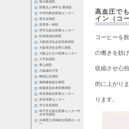
南大阪病院
医療法人神甲会 隈病院
高血圧で
中河内救命救急センター
イン（コ
恵生会病院
若草第一病院
堺市立総合医療センター
コーヒーを
松原徳洲会病院
大阪府済生会富田林病院
大阪府済生会野江病院
の働きを妨
大阪はびきの医療センター
大手前病院
青山病院
収縮させ心
大阪歯科大学
榊原記念病院
湘南鎌倉総合病院
的に上がりま
桜橋渡辺未来医療病院
奈良県総合医療センター
ります。
奈良医療センター
市立奈良病院
神戸市立総合医療センター中
央市民病院
兵庫県立尼崎総合医療センタ
ー