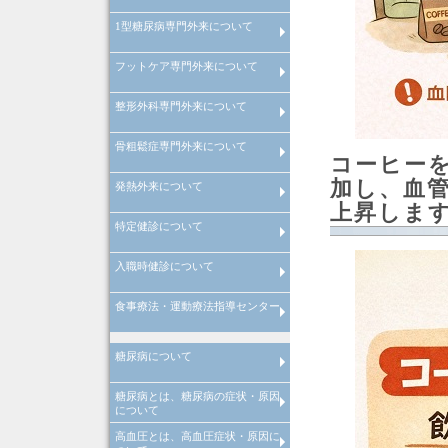
1型糖尿病専門外来について
経口GLP-1受容体作動薬の血糖
善効果と体重減少・副作用につ
て
フットケア専門外来について
インスリンポンプ・SAP療法を
いた1型糖尿病専門外来につい
整形外科専門外来について
フットケア専門外来について
骨粗鬆症専門外来について
整形外科専門外来について
コーヒー
加し、血
発熱外来について
骨粗鬆症専門外来について
上昇しま
特定健診について
風邪症状で受診される場合の注
発熱は何度から？
インフルエンザA型とインフル
点
ンザB型の違い
入職時健診について
特定健診の注意点
食事療法・運動療法指導センター
入職時健診の注意点
管理栄養士による料理教室
院内講演会・糖尿病の寺子屋
理学療法士による
理学療法士による
糖尿病について
心臓リハビリテーション
運動器リハビリテーション
糖尿病とは、糖尿病の症状・原因
糖尿病とは
糖尿病の合併症
メタボリック症候群
糖尿病の治療
糖尿病の早期発見
について
高血圧とは、高血圧症状・原因に
糖尿病とは、糖尿病原因・糖尿
糖尿病治療
当院での取り組み