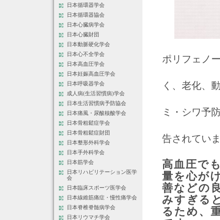
日本循環器学会
日本循環器協会
日本心臓病学会
日本心臓財団
日本動脈硬化学会
日本心不全学会
ポリフェノ
日本高血圧学会
日本妊娠高血圧学会
く、老化、
日本呼吸器学会
成人病(生活習慣病)学会
日本生活習慣病予防協会
ミ・シワ予
日本痛風・尿酸核酸学会
日本骨粗鬆症学会
日本骨粗鬆症財団
告されてい
日本整形外科学会
日本手外科学会
高血圧で
日本筋学会
日本リハビリテーション医学
量を心が
会
善などの
日本臨床スポーツ医学会
みすぎる
日本線維筋痛症・慢性痛学会
日本脊椎脊髄病学会
るため、
日本リウマチ学会