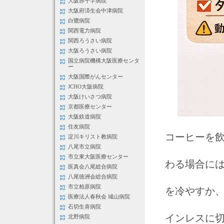
大阪赤十字病院
大阪府済生会中津病院
白鷺病院
関西電力病院
関西ろうさい病院
大阪ろうさい病院
国立病院機構大阪医療センタ
ー
大阪国際がんセンター
JCHO大阪病院
大阪けいさつ病院
京都医療センター
大阪鉄道病院
住友病院
コーヒーを飲
淀川キリスト教病院
八尾市立病院
市立東大阪医療センター
わる場合に
医真会八尾総合病院
八尾徳洲会総合病院
市立柏原病院
を冷やすか、
医療法人春秋会 城山病院
石切生喜病院
インレスに
北野病院