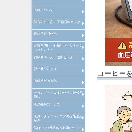
内科について
インフルエンザ予防接種
総合内科・高血圧/糖尿病センタ
内科について
ー
糖尿病専門外来
糖尿病等慢性疾患管理システム
院内紹介
検査機器の紹介
特定健康診査
禁煙外来
循環器内科・心臓リハビリテーシ
糖尿病等慢性疾患管理システム
ョンセンター
腎臓内科・人工透析センター
循環器内科
心臓リハビリテーションセンタ
心肺運動負荷試験
腎代替療法とは
腎臓内科
腎臓内科
コーヒー
人工透析センターについて
人工透析センターが目指す医療
腹膜透析の進化
腎代替療法とは
セカンドオピニオン外来：腎代替
腹膜透析の進化
療法
肥満外来について
セカンドオピニオン外来：腎代
療法
肥満・ダイエット外来の保険適応
肥満症治療薬をもちいた肥満外
条件
について
経口GLP-1受容体作動薬について
肥満・ダイエット外来の保険適
条件