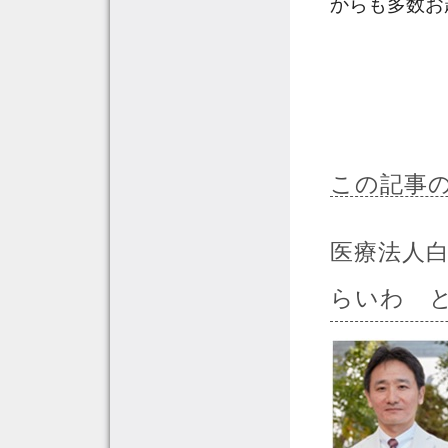
からも多数お
この記事
医療法人
らいわ 