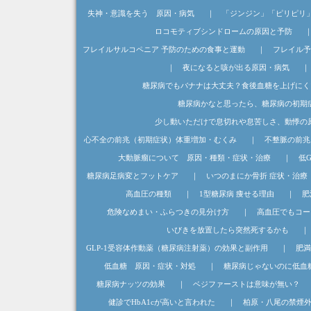
失神・意識を失う 原因・病気
｜
「ジンジン」「ピリピリ
ロコモティブシンドロームの原因と予防
フレイルサルコペニア 予防のための食事と運動
｜
フレイル予
｜
夜になると咳が出る原因・病気
糖尿病でもバナナは大丈夫？食後血糖を上げにく
糖尿病かなと思ったら、糖尿病の初期
少し動いただけで息切れや息苦しさ、動悸の
心不全の前兆（初期症状）体重増加・むくみ
｜
不整脈の前兆
大動脈瘤について 原因・種類・症状・治療
｜
低
糖尿病足病変とフットケア
｜
いつのまにか骨折 症状・治療
高血圧の種類
｜
1型糖尿病 痩せる理由
｜
肥
危険なめまい・ふらつきの見分け方
｜
高血圧でもコー
いびきを放置したら突然死するかも
｜
GLP-1受容体作動薬（糖尿病注射薬）の効果と副作用
｜
肥満
低血糖 原因・症状・対処
｜
糖尿病じゃないのに低血
糖尿病ナッツの効果
｜
ベジファーストは意味が無い？
健診でHbA1cが高いと言われた
｜
柏原・八尾の禁煙