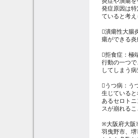
炎症や潰瘍を
発症原因は特
ていると考え
潰瘍性大腸
瘍ができる炎
拒食症：極
行動の一つで
してしまう病
うつ病：う
生じていると
あるセロトニ
スが崩れるこ
※大阪府大阪
羽曳野市、堺