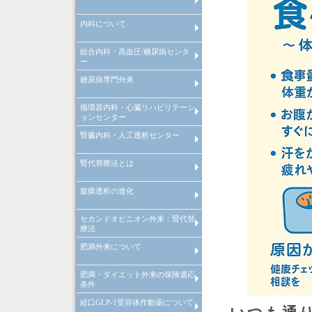
内科について
インフルエンザ予防接種
総合内科・高血圧/糖尿病センタ
内科について
ー
糖尿病専門外来
糖尿病等慢性疾患管理システム
院内紹介
検査機器の紹介
特定健康診査
禁煙外来
循環器内科・心臓リハビリテーシ
糖尿病等慢性疾患管理システム
ョンセンター
腎臓内科・人工透析センター
循環器内科
心臓リハビリテーションセンタ
心肺運動負荷試験
腎代替療法とは
腎臓内科
腎臓内科
人工透析センターについて
人工透析センターが目指す医療
腹膜透析の進化
腎代替療法とは
セカンドオピニオン外来：腎代替
腹膜透析の進化
療法
肥満外来について
セカンドオピニオン外来：腎代
療法
肥満・ダイエット外来の保険適応
肥満症治療薬をもちいた肥満外
条件
について
経口GLP-1受容体作動薬について
肥満・ダイエット外来の保険適
条件