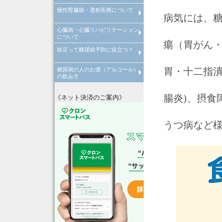
慢性腎臓病・透析医療について
倦怠感やだるさが取れない原因
病気には、
病気
心臓病・心臓リハビリテーション
慢性腎臓病について
透析医療について
について
瘍（胃がん
枝豆って糖尿病予防に役立つ？
心臓病について
心臓リハビリテーションについ
胃・十二指潰
糖尿病の人のお酒（アルコール）
枝豆って糖尿病予防に役立つ？
の飲み方
糖尿病の人はお酒の飲みすぎに
腸炎)、摂食
注意！
《ネット決済のご案内》
うつ病など