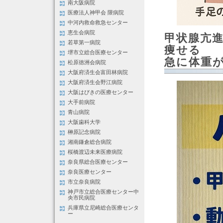
南大阪病院
医療法人神甲会 隈病院
中河内救命救急センター
恵生会病院
甲状腺亢
若草第一病院
痩せる
堺市立総合医療センター
急に体重
松原徳洲会病院
大阪府済生会富田林病院
大阪府済生会野江病院
大阪はびきの医療センター
大手前病院
青山病院
大阪歯科大学
榊原記念病院
湘南鎌倉総合病院
桜橋渡辺未来医療病院
奈良県総合医療センター
奈良医療センター
市立奈良病院
神戸市立総合医療センター中
央市民病院
兵庫県立尼崎総合医療センタ
ー