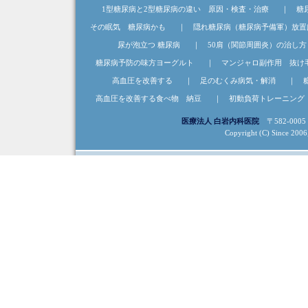
1型糖尿病と2型糖尿病の違い 原因・検査・治療
｜
糖
その眠気 糖尿病かも
｜
隠れ糖尿病（糖尿病予備軍）放置
尿が泡立つ 糖尿病
｜
50肩（関節周囲炎）の治し方
糖尿病予防の味方ヨーグルト
｜
マンジャロ副作用 抜け
高血圧を改善する
｜
足のむくみ病気・解消
｜
高血圧を改善する食べ物 納豆
｜
初動負荷トレーニング
医療法人 白岩内科医院
〒582-0005
Copyright (C) Since 2006, 