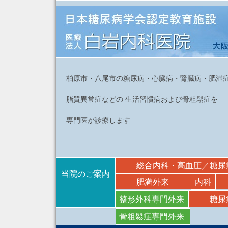
柏原市・八尾市の糖尿病・心臓病・腎臓病・肥満
脂質異常症などの 生活習慣病および骨粗鬆症を
専門医が診療します
総合内科・高血圧／糖尿
当院のご案内
肥満外来
内科
整形外科専門外来
糖尿
骨粗鬆症専門外来