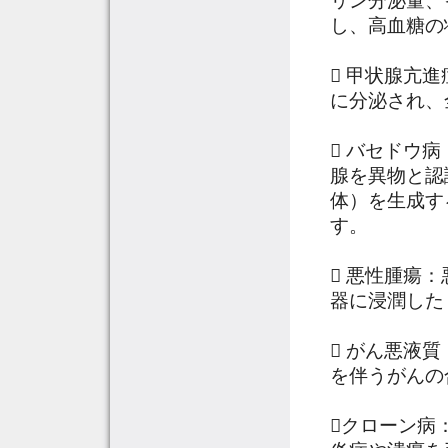
リン分泌量、
し、高血糖の
 甲状腺亢
に分泌され、
 バセドウ
腺を異物と認
体）を生成す
す。
 悪性腫瘍
器に浸潤した
 がん悪液
を伴うがんの
クローン病