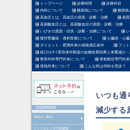
トップページ
診療時間
診療科目
内科について
糖尿病について
糖尿病
高血圧とは、高血圧の原因・診断・治療
脂質
高尿酸血症とは、高尿酸血症の原因・診断・治療
いびきの原因・症状・診断・治療について
い
慢性腎臓病・透析医療について
心臓病・心臓
ダイエット・肥満外来の保険適応条件
フット
経口GLP-1受容体作動薬の血糖改善効果と体重減少
整形外科専門外来について
骨粗鬆症専門外来
発熱外来について
こんな時は何科を受診？
いつも通
減少する
当院のご案内
インフルエンザ予防接種
在宅医療について
産業医
労働衛生コンサルタント
在籍医師
当院のスタッフ
総合内科専門医とは
糖尿病専門医とは
日本糖尿病学会認定教育施設と
透析専門医とは
循環器専門医とは
整形外科専門医とは
脊椎脊髄外科専門医とは
脊椎脊髄病医とは
脊椎脊髄外科指導医とは
糖尿病看護認定看護師とは