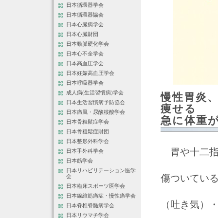
日本循環器学会
日本循環器協会
日本心臓病学会
日本心臓財団
日本動脈硬化学会
日本心不全学会
日本高血圧学会
日本妊娠高血圧学会
日本呼吸器学会
成人病(生活習慣病)学会
慢性胃炎
日本生活習慣病予防協会
痩せる
日本痛風・尿酸核酸学会
急に体重
日本骨粗鬆症学会
日本骨粗鬆症財団
日本整形外科学会
胃や十二指
日本手外科学会
日本筋学会
日本リハビリテーション医学
傷ついてい
会
日本臨床スポーツ医学会
日本線維筋痛症・慢性痛学会
（吐き気）
日本脊椎脊髄病学会
日本リウマチ学会