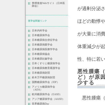
禁煙推進Webサイト（日本医
師会）
が過剰分泌
ほどの動悸
医学会関連リンク
日本内科学会
が大量に消
日本糖尿病学会
日本糖尿病合併症学会
日本糖尿病眼学会
体重減少が
日本糖尿病医療学学会
日本糖尿病協会
性、特に若
日本糖尿妊娠学会
日本くすりと糖尿病学会
日本糖尿病教育看護学会
悪性腫瘍
日本糖尿病財団
ど）が原
鈴木万平糖尿病財団
少する
国際糖尿病学会（IDF）
アメリカ糖尿病学会
（ADA）
欧州糖尿病学会（EASD）
悪性腫瘍（
アジア糖尿病学会（AASD）
世界糖尿病Day