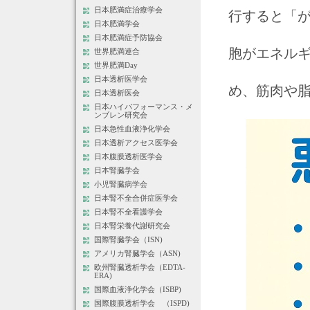
日本肥満症治療学会
行すると「
日本肥満学会
日本肥満症予防協会
胞がエネル
世界肥満連合
世界肥満Day
日本透析医学会
め、筋肉や
日本透析医会
日本ハイパフォーマンス・メ
ンブレン研究会
日本急性血液浄化学会
日本透析アクセス医学会
日本腹膜透析医学会
日本腎臓学会
小児腎臓病学会
日本腎不全合併症医学会
日本腎不全看護学会
日本腎栄養代謝研究会
国際腎臓学会（ISN)
アメリカ腎臓学会（ASN)
欧州腎臓透析学会（EDTA-
ERA)
国際血液浄化学会（ISBP)
国際腹膜透析学会 （ISPD)