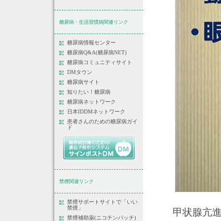
糖尿病・生活習慣病関連リンク
糖尿病情報センター
糖尿病Q&A(糖尿病NET)
糖尿病コミュニティサイト
DMタウン
糖尿病サイト
知りたい！糖尿病
糖尿病ネットワーク
日本IDDMネットワーク
患者さんのための糖尿病ガイ
ド
禁煙関連リンク
禁煙サポートサイトで「いい
禁煙」
甲状腺亢進
禁煙補助薬(ニコチンパッチ)