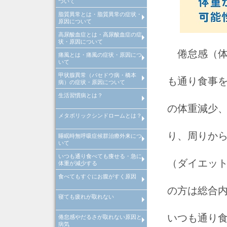
ついて
診断
脂質異常とは・脂質異常の症状・
高血圧とは、高血圧原因・高血
高血圧治療
当院での取り組み
原因について
診断
高尿酸血症とは・高尿酸血症の症
脂質異常とは、脂質異常原因・
脂質異常治療
当院での取り組み
状・原因について
質異常診断
倦怠感（体
痛風とは・痛風の症状・原因につ
高尿酸血症とは、高尿酸血症原
高尿酸血症治療
当院での取り組み
いて
因・高尿酸血症診断
甲状腺異常（バセドウ病・橋本
痛風とは、痛風原因・痛風診断
痛風治療
当院での取り組み
も通り食事を
病）の症状・原因について
生活習慣病とは？
>甲状腺異常（バセドウ病・橋
病）とは
の体重減少、
メタボリックシンドロームとは？
生活習慣病とは
り、周りか
睡眠時無呼吸症候群治療外来につ
メタボリックシンドロームとは
いて
診断基準や原因・改善・予防
いつも通り食べても痩せる・急に
睡眠時無呼吸症候群治療外来
（ダイエッ
体重が減少する
食べてもすぐにお腹がすく原因
いつも通り食べても痩せる・急
体重が減少する原因・病気
の方は総合
寝ても疲れが取れない
食べてもすぐにお腹がすく原因
病気
いつも通り
倦怠感やだるさが取れない原因と
寝ても疲れが取れない病気・改
病気
方法