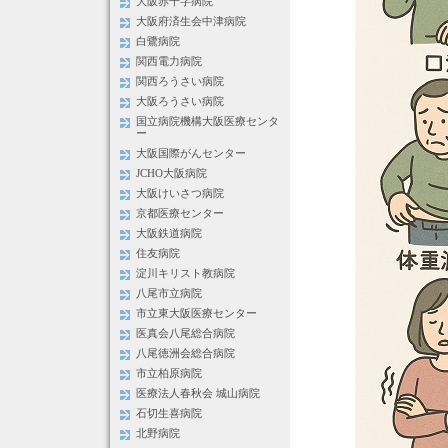
大阪赤十字病院
大阪府済生会中津病院
白鷺病院
関西電力病院
関西ろうさい病院
大阪ろうさい病院
国立病院機構大阪医療センタ
ー
大阪国際がんセンター
JCHO大阪病院
大阪けいさつ病院
京都医療センター
大阪鉄道病院
住友病院
淀川キリスト教病院
八尾市立病院
市立東大阪医療センター
医真会八尾総合病院
八尾徳洲会総合病院
市立柏原病院
医療法人春秋会 城山病院
石切生喜病院
北野病院