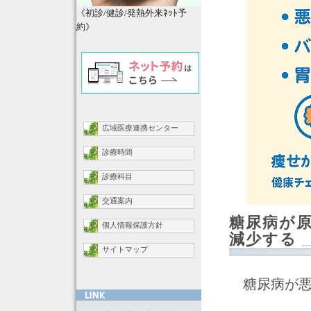
《初診/健診/発熱外来ﾈｯﾄ予
約》
広域医療連携センター
診療時間
診療科目
交通案内
糖尿病が
個人情報保護方針
減少する
サイトマップ
糖尿病が悪