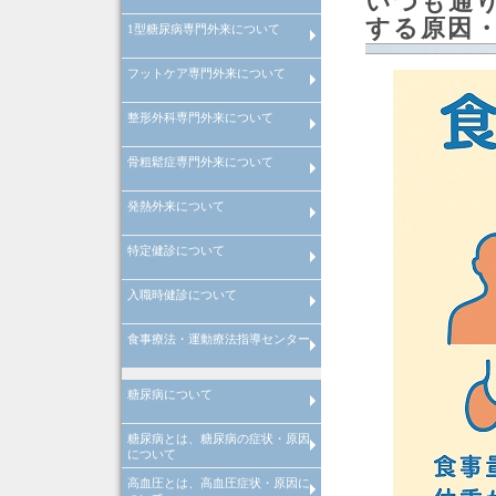
いつも通
する原因
1型糖尿病専門外来について
経口GLP-1受容体作動薬の血糖
善効果と体重減少・副作用につ
て
フットケア専門外来について
インスリンポンプ・SAP療法を
いた1型糖尿病専門外来につい
整形外科専門外来について
フットケア専門外来について
骨粗鬆症専門外来について
整形外科専門外来について
発熱外来について
骨粗鬆症専門外来について
特定健診について
風邪症状で受診される場合の注
発熱は何度から？
インフルエンザA型とインフル
点
ンザB型の違い
入職時健診について
特定健診の注意点
食事療法・運動療法指導センター
入職時健診の注意点
管理栄養士による料理教室
院内講演会・糖尿病の寺子屋
理学療法士による
理学療法士による
糖尿病について
心臓リハビリテーション
運動器リハビリテーション
糖尿病とは、糖尿病の症状・原因
糖尿病とは
糖尿病の合併症
メタボリック症候群
糖尿病の治療
糖尿病の早期発見
について
高血圧とは、高血圧症状・原因に
糖尿病とは、糖尿病原因・糖尿
糖尿病治療
当院での取り組み