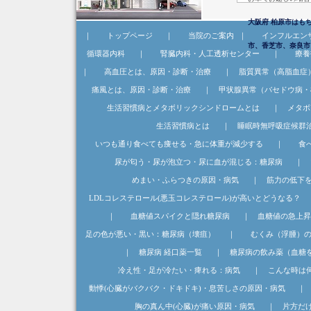
大阪府 柏原市はも
｜
トップページ
｜
当院のご案内
｜
インフルエン
市、香芝市、奈良市
循環器内科
｜
腎臓内科・人工透析センター
｜
療養
｜
高血圧とは、原因・診断・治療
｜
脂質異常（高脂血症
痛風とは、原因・診断・治療
｜
甲状腺異常（バセドウ病・
生活習慣病とメタボリックシンドロームとは
｜
メタボ
生活習慣病とは
｜
睡眠時無呼吸症候群
いつも通り食べても痩せる・急に体重が減少する
｜
食
尿が匂う・尿が泡立つ・尿に血が混じる：糖尿病
｜
めまい・ふらつきの原因・病気
｜
筋力の低下
LDLコレステロール(悪玉コレステロール)が高いとどうなる？
｜
血糖値スパイクと隠れ糖尿病
｜
血糖値の急上昇
足の色が悪い・黒い：糖尿病（壊疽）
｜
むくみ（浮腫）
｜
糖尿病 経口薬一覧
｜
糖尿病の飲み薬（血糖
冷え性・足が冷たい・痺れる：病気
｜
こんな時は
動悸(心臓がバクバク・ドキドキ)・息苦しさの原因・病気
｜
胸の真ん中(心臓)が痛い原因・病気
｜
片方だ