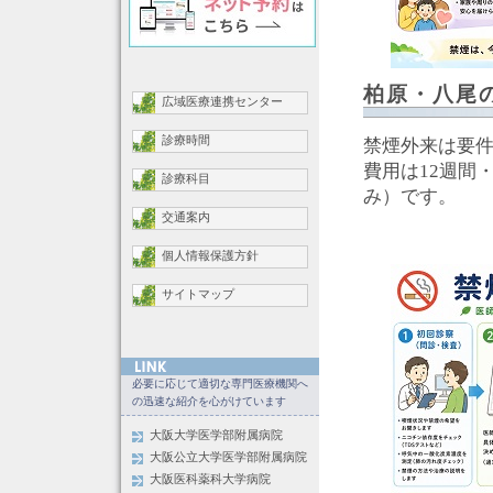
柏原・八尾
広域医療連携センター
診療時間
禁煙外来は要
費用は12週間・
診療科目
み）です。
交通案内
個人情報保護方針
サイトマップ
必要に応じて適切な専門医療機関へ
の迅速な紹介を心がけています
大阪大学医学部附属病院
大阪公立大学医学部附属病院
大阪医科薬科大学病院