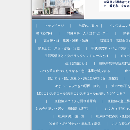
大阪府 柏原市はも
市、香芝市、奈良市
｜
トップページ
｜
当院のご案内
｜
インフルエン
循環器内科
｜
腎臓内科・人工透析センター
｜
療養
｜
高血圧とは、原因・診断・治療
｜
脂質異常（高脂血症
痛風とは、原因・診断・治療
｜
甲状腺異常（バセドウ病・
生活習慣病とメタボリックシンドロームとは
｜
メタボ
生活習慣病とは
｜
睡眠時無呼吸症候群
いつも通り食べても痩せる・急に体重が減少する
｜
食
尿が匂う・尿が泡立つ・尿に血が混じる：糖尿病
｜
めまい・ふらつきの原因・病気
｜
筋力の低下
LDLコレステロール(悪玉コレステロール)が高いとどうなる？
｜
血糖値スパイクと隠れ糖尿病
｜
血糖値の急上昇
足の色が悪い・黒い：糖尿病（壊疽）
｜
むくみ（浮腫）
｜
糖尿病 経口薬一覧
｜
糖尿病の飲み薬（血糖
冷え性・足が冷たい・痺れる：病気
｜
こんな時は