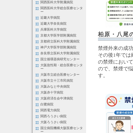
関西医科大学附属病院
関西医科大学総合医療センタ
ー
近畿大学病院
近畿大学奈良病院
兵庫医科大学病院
柏原・八尾
京都大学医学部附属病院
京都府立医科大学附属病院
禁煙外来の成功
神戸大学医学部附属病院
奈良県立医科大学附属病院
その後1年では
国立循環器病研究センター
の禁煙において
大阪急性期・総合医療センタ
ので、禁煙で
ー
す。
大阪市立総合医療センター
大阪市立十三市民病院
大阪みなと中央病院
大阪赤十字病院
大阪府済生会中津病院
白鷺病院
関西電力病院
関西ろうさい病院
大阪ろうさい病院
国立病院機構大阪医療センタ
ー