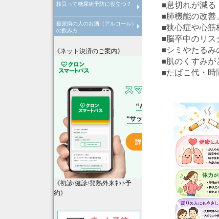
■息切れが減る
枝豆って糖尿病予防に役立つ？
心臓病について
心臓リハビリテーションについ
■肺機能の改善
糖尿病の人のお酒（アルコール）
枝豆って糖尿病予防に役立つ？
■狭心症や心筋
の飲み方
■脳卒中のリス
糖尿病の人はお酒の飲みすぎに
■シミやたるみ
注意！
《ネット決済のご案内》
■肌のくすみが
■たばこ代・時
《初診/健診/発熱外来ﾈｯﾄ予
約》