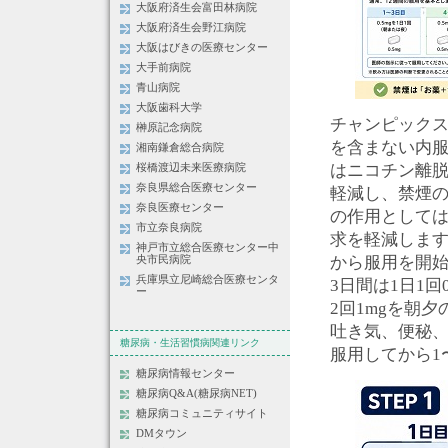
大阪府済生会富田林病院
大阪府済生会野江病院
大阪はびきの医療センター
大手前病院
青山病院
大阪歯科大学
チャンピック
榊原記念病院
を含まない内服
湘南鎌倉総合病院
はニコチン離
桜橋渡辺未来医療病院
奈良県総合医療センター
軽減し、禁煙の
奈良医療センター
の作用として
市立奈良病院
求を軽減します
神戸市立総合医療センター中
から服用を開始
央市民病院
兵庫県立尼崎総合医療センタ
3日間は1日1回0
ー
2回1mgを朝
吐き気、便秘
糖尿病・生活習慣病関連リンク
服用してから1
糖尿病情報センター
糖尿病Q&A(糖尿病NET)
糖尿病コミュニティサイト
DMタウン