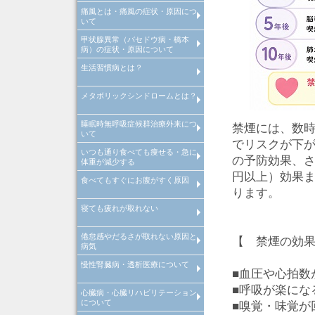
痛風とは・痛風の症状・原因につ
高尿酸血症とは、高尿酸血症原
高尿酸血症治療
当院での取り組み
いて
因・高尿酸血症診断
甲状腺異常（バセドウ病・橋本
痛風とは、痛風原因・痛風診断
痛風治療
当院での取り組み
病）の症状・原因について
生活習慣病とは？
>甲状腺異常（バセドウ病・橋
病）とは
メタボリックシンドロームとは？
生活習慣病とは
睡眠時無呼吸症候群治療外来につ
メタボリックシンドロームとは
禁煙には、数
いて
診断基準や原因・改善・予防
でリスクが下
いつも通り食べても痩せる・急に
睡眠時無呼吸症候群治療外来
の予防効果、さ
体重が減少する
円以上）効果
食べてもすぐにお腹がすく原因
いつも通り食べても痩せる・急
体重が減少する原因・病気
ります。
寝ても疲れが取れない
食べてもすぐにお腹がすく原因
病気
倦怠感やだるさが取れない原因と
寝ても疲れが取れない病気・改
【 禁煙の効
病気
方法
慢性腎臓病・透析医療について
倦怠感やだるさが取れない原因
■血圧や心拍数
病気
■呼吸が楽にな
心臓病・心臓リハビリテーション
慢性腎臓病について
透析医療について
について
■嗅覚・味覚が