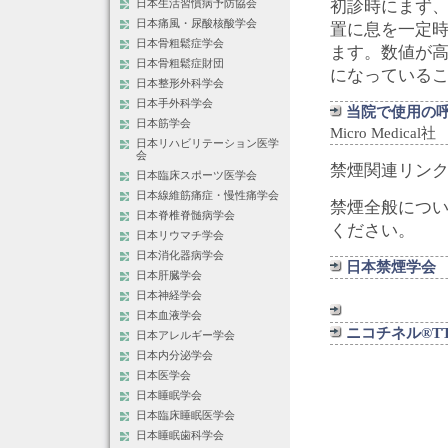
初診時にまず
日本生活習慣病予防協会
日本痛風・尿酸核酸学会
置に息を一定
日本骨粗鬆症学会
ます。数値が
日本骨粗鬆症財団
になっている
日本整形外科学会
日本手外科学会
当院で使用の
日本筋学会
Micro Medical社
日本リハビリテーション医学
会
禁煙関連リン
日本臨床スポーツ医学会
日本線維筋痛症・慢性痛学会
禁煙全般につ
日本脊椎脊髄病学会
ください。
日本リウマチ学会
日本消化器病学会
日本禁煙学会
日本肝臓学会
日本神経学会
日本血液学会
ニコチネル®TT
日本アレルギー学会
日本内分泌学会
日本医学会
日本睡眠学会
日本臨床睡眠医学会
日本睡眠歯科学会