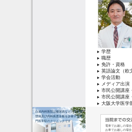
学歴
職歴
免許・資格
英語論文（欧
学会活動
メディア出演
市民公開講座
市民公開講座
大阪大学医学
白岩内科医院は糖尿病などの生活習
慣病及び内科疾患全般を診療する専
門医常駐のクリニックです
電車でお越しの場合
お車でお越しの場合