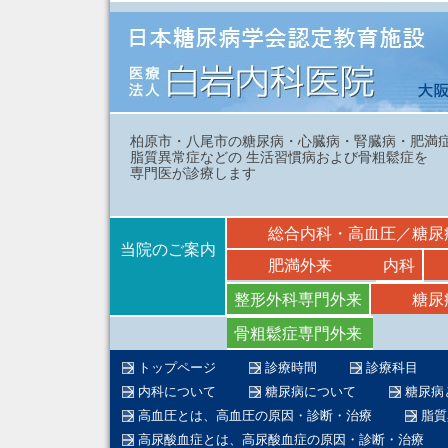
柏原市・八尾市の糖尿病・心臓病・腎臓病・肥満
脂質異常症などの 生活習慣病および骨粗鬆症を
専門医が診療します
総合内科・高血圧／糖尿
当院のご案内
肥満外来
内科
整形外科専門外来
糖尿
骨粗鬆症専門外来
トップページ
診療時間
診療科目
内科について
糖尿病について
糖尿病
高血圧とは、高血圧の原因・診断・治療
脂質
高尿酸血症とは、高尿酸血症の原因・診断・治療