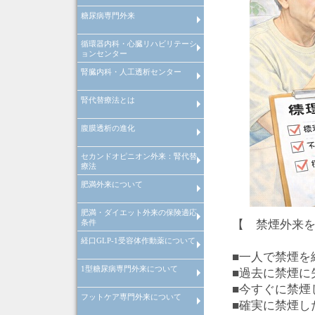
糖尿病専門外来
糖尿病等慢性疾患管理システム
院内紹介
検査機器の紹介
特定健康診査
禁煙外来
循環器内科・心臓リハビリテーシ
糖尿病等慢性疾患管理システム
ョンセンター
腎臓内科・人工透析センター
循環器内科
心臓リハビリテーションセンタ
心肺運動負荷試験
腎代替療法とは
腎臓内科
腎臓内科
人工透析センターについて
人工透析センターが目指す医療
腹膜透析の進化
腎代替療法とは
セカンドオピニオン外来：腎代替
腹膜透析の進化
療法
肥満外来について
セカンドオピニオン外来：腎代
療法
肥満・ダイエット外来の保険適応
肥満症治療薬をもちいた肥満外
【 禁煙外来
条件
について
経口GLP-1受容体作動薬について
肥満・ダイエット外来の保険適
条件
■一人で禁煙を
1型糖尿病専門外来について
経口GLP-1受容体作動薬の血糖
■過去に禁煙に
善効果と体重減少・副作用につ
■今すぐに禁煙
て
フットケア専門外来について
インスリンポンプ・SAP療法を
■確実に禁煙し
いた1型糖尿病専門外来につい