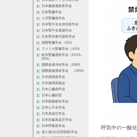
日本腹膜透析医学会
日本腎臓学会
小児腎臓病学会
日本腎不全合併症医学会
日本腎不全看護学会
日本腎栄養代謝研究会
国際腎臓学会（ISN)
アメリカ腎臓学会（ASN)
欧州腎臓透析学会（EDTA-
ERA)
国際血液浄化学会（ISBP)
国際腹膜透析学会 （ISPD)
日本循環器学会
日本循環器協会
日本心臓病学会
日本心臓財団
日本動脈硬化学会
日本心不全学会
日本高血圧学会
日本妊娠高血圧学会
日本呼吸器学会
呼気中の一酸
成人病(生活習慣病)学会