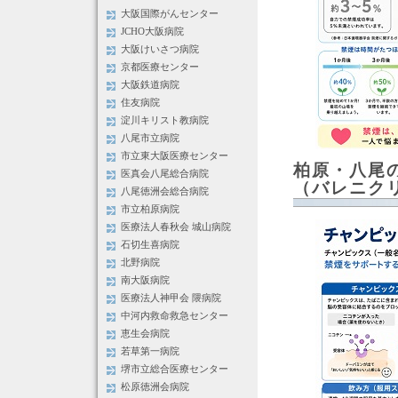
大阪国際がんセンター
JCHO大阪病院
大阪けいさつ病院
京都医療センター
大阪鉄道病院
住友病院
淀川キリスト教病院
八尾市立病院
市立東大阪医療センター
柏原・八尾
医真会八尾総合病院
（バレニク
八尾徳洲会総合病院
市立柏原病院
医療法人春秋会 城山病院
石切生喜病院
北野病院
南大阪病院
医療法人神甲会 隈病院
中河内救命救急センター
恵生会病院
若草第一病院
堺市立総合医療センター
松原徳洲会病院