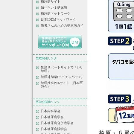
糖尿病サイト
知りたい！糖尿病
糖尿病ネットワーク
日本IDDMネットワーク
患者さんのための糖尿病ガイ
ド
禁煙関連リンク
禁煙サポートサイトで「いい
禁煙」
禁煙補助薬(ニコチンパッチ)
禁煙推進Webサイト（日本医
師会）
医学会関連リンク
日本内科学会
日本糖尿病学会
日本糖尿病合併症学会
日本糖尿病眼学会
柏原・八尾