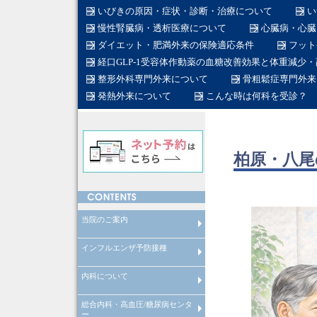
いびきの原因・症状・診断・治療について
い
慢性腎臓病・透析医療について
心臓病・心臓
ダイエット・肥満外来の保険適応条件
フット
経口GLP-1受容体作動薬の血糖改善効果と体重減少
整形外科専門外来について
骨粗鬆症専門外来
発熱外来について
こんな時は何科を受診？
柏原・八尾
当院のご案内
インフルエンザ予防接種
在宅医療について
産業医
労働衛生コンサルタント
在籍医師
当院のスタッフ
総合内科専門医とは
糖尿病専門医とは
日本糖尿病学会認定教育施設と
透析専門医とは
循環器専門医とは
整形外科専門医とは
脊椎脊髄外科専門医とは
脊椎脊髄病医とは
脊椎脊髄外科指導医とは
糖尿病看護認定看護師とは
内科について
インフルエンザ予防接種
総合内科・高血圧/糖尿病センタ
内科について
ー