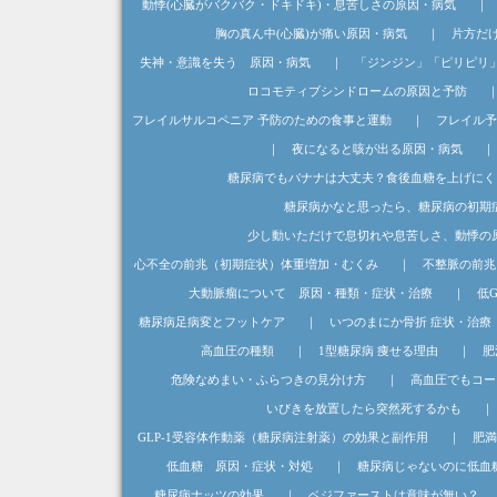
動悸(心臓がバクバク・ドキドキ)・息苦しさの原因・病気
｜
胸の真ん中(心臓)が痛い原因・病気
｜
片方だ
失神・意識を失う 原因・病気
｜
「ジンジン」「ピリピリ
ロコモティブシンドロームの原因と予防
フレイルサルコペニア 予防のための食事と運動
｜
フレイル予
｜
夜になると咳が出る原因・病気
糖尿病でもバナナは大丈夫？食後血糖を上げにく
糖尿病かなと思ったら、糖尿病の初期
少し動いただけで息切れや息苦しさ、動悸の
心不全の前兆（初期症状）体重増加・むくみ
｜
不整脈の前兆
大動脈瘤について 原因・種類・症状・治療
｜
低
糖尿病足病変とフットケア
｜
いつのまにか骨折 症状・治療
高血圧の種類
｜
1型糖尿病 痩せる理由
｜
肥
危険なめまい・ふらつきの見分け方
｜
高血圧でもコー
いびきを放置したら突然死するかも
｜
GLP-1受容体作動薬（糖尿病注射薬）の効果と副作用
｜
肥満
低血糖 原因・症状・対処
｜
糖尿病じゃないのに低血
糖尿病ナッツの効果
｜
ベジファーストは意味が無い？