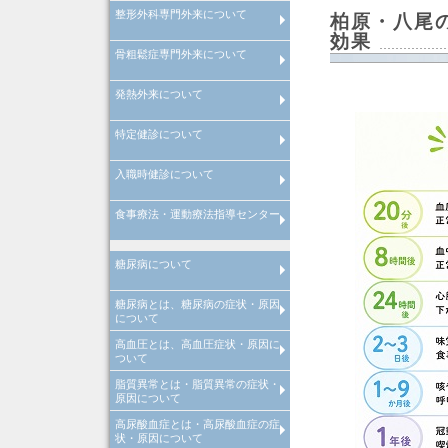
整形外科専門外来について
フットケア専門外来について
柏原・八尾
効果
骨粗鬆症専門外来について
整形外科専門外来について
発熱外来について
骨粗鬆症専門外来について
特定健診について
風邪症状で受診される場合の注
発熱は何度から？
インフルエンザA型とインフル
点
ンザB型の違い
入職時健診について
特定健診の注意点
食事療法・運動療法指導センター
入職時健診の注意点
管理栄養士による料理教室
院内講演会・糖尿病の寺子屋
理学療法士による
理学療法士による
糖尿病について
心臓リハビリテーション
運動器リハビリテーション
糖尿病とは、糖尿病の症状・原因
糖尿病とは
糖尿病の合併症
メタボリック症候群
糖尿病の治療
糖尿病の早期発見
について
高血圧とは、高血圧症状・原因に
糖尿病とは、糖尿病原因・糖尿
糖尿病治療
当院での取り組み
ついて
診断
脂質異常とは・脂質異常の症状・
高血圧とは、高血圧原因・高血
高血圧治療
当院での取り組み
原因について
診断
高尿酸血症とは・高尿酸血症の症
脂質異常とは、脂質異常原因・
脂質異常治療
当院での取り組み
状・原因について
質異常診断