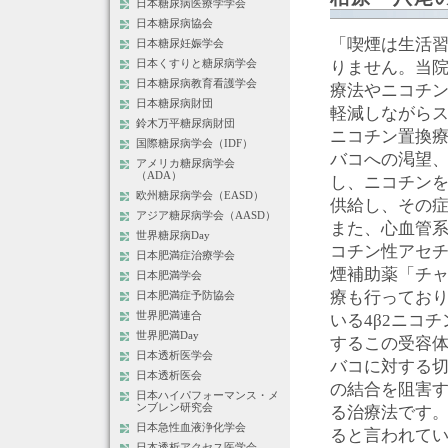
日本糖尿病医療学学会
日本糖尿病協会
「喫煙は生活
日本糖尿妊娠学会
りません。当
日本くすりと糖尿病学会
日本糖尿病教育看護学会
療法やニコチ
日本糖尿病財団
軽減しながら
鈴木万平糖尿病財団
ニコチン置換
国際糖尿病学会（IDF）
バコへの渇望
アメリカ糖尿病学会
（ADA）
し、ニコチン
欧州糖尿病学会（EASD）
供給し、その
アジア糖尿病学会（AASD）
また、心血管
世界糖尿病Day
コチン性アセ
日本肥満症治療学会
煙補助薬「チ
日本肥満学会
療も行ってお
日本肥満症予防協会
いる4β2ニコ
世界肥満連合
世界肥満Day
するこの受容
日本透析医学会
バコに対する
日本透析医会
の結合を阻害
日本ハイパフォーマンス・メ
る治療法です
ンブレン研究会
日本急性血液浄化学会
ると言われて
日本透析アクセス医学会