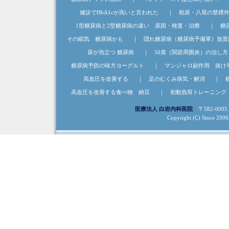
健診でHbA1cが高いと言われた
｜
柏原・八尾の禁煙
1型糖尿病と2型糖尿病の違い 原因・検査・治療
｜
糖
その眠気 糖尿病かも
｜
隠れ糖尿病（糖尿病予備軍）放置
尿が泡立つ 糖尿病
｜
50肩（関節周囲炎）の治し方
糖尿病予防の味方ヨーグルト
｜
マンジャロ副作用 抜け
高血圧を改善する
｜
足のむくみ病気・解消
｜
高血圧を改善する食べ物 納豆
｜
初動負荷トレーニング
医療法人 白岩内科医院
〒582-0005
Copyright (C) Since 2006, 