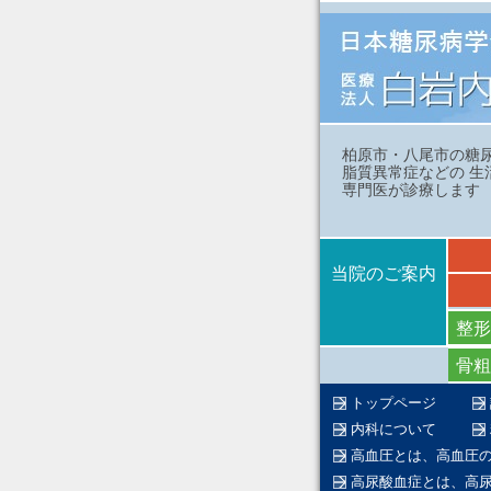
柏原市・八尾市の糖
脂質異常症などの 生
専門医が診療します
当院のご案内
整形
骨粗
トップページ
内科について
高血圧とは、高血圧
高尿酸血症とは、高