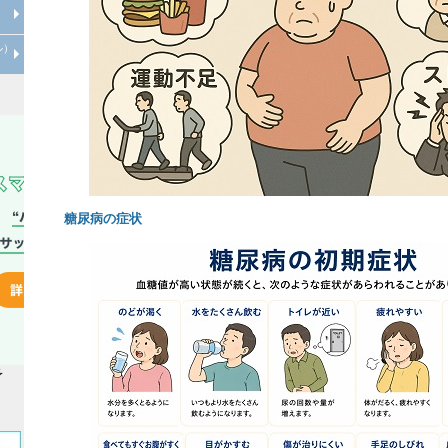
？
心臓病について
心臓リハビリテーションについて
ル）
枝豆って糖尿病予防に役立つ？
糖尿病の人はお酒の飲みすぎにご
注意！
糖尿病の症状
予