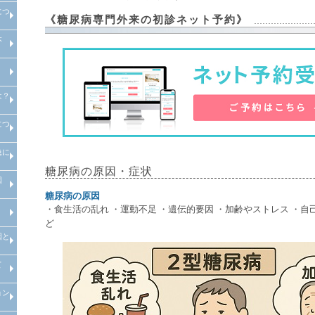
につ
高尿酸血症とは、高尿酸血症原
高尿酸血症治療
当院での取り組み
《糖尿病専門外来の初診ネット予約》
因・高尿酸血症診断
本
痛風とは、痛風原因・痛風診断
痛風治療
当院での取り組み
>甲状腺異常（バセドウ病・橋本
病）とは
は？
生活習慣病とは
につ
メタボリックシンドロームとは？
診断基準や原因・改善・予防
急に
睡眠時無呼吸症候群治療外来
糖尿病の原因・症状
因
いつも通り食べても痩せる・急に
体重が減少する原因・病気
糖尿病の原因
食べてもすぐにお腹がすく原因・
・食生活の乱れ ・運動不足 ・遺伝的要因 ・加齢やストレス ・自
病気
ど
因と
寝ても疲れが取れない病気・改善
方法
て
倦怠感やだるさが取れない原因と
病気
ョン
慢性腎臓病について
透析医療について