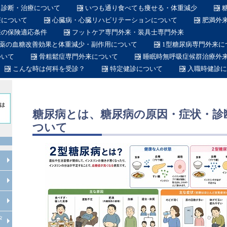
・診断・治療について
いつも通り食べても痩せる・体重減少
療について
心臓病・心臓リハビリテーションについて
肥満外
来の保険適応条件
フットケア専門外来・装具士専門外来
作動薬の血糖改善効果と体重減少・副作用について
1型糖尿病専門外来に
ついて
骨粗鬆症専門外来について
睡眠時無呼吸症候群治療外
こんな時は何科を受診？
特定健診について
入職時健診に
糖尿病とは、糖尿病の原因・症状・診
ついて
在宅医療について
産業医
労働衛生コンサルタント
在籍医師
当院のスタッフ
総合内科専門医とは
糖尿病専門医とは
日本糖尿病学会認定教育施設とは
透析専門医とは
循環器専門医とは
整形外科専門医とは
脊椎脊髄外科専門医とは
脊椎脊髄病医とは
脊椎脊髄外科指導医とは
糖尿病看護認定看護師とは
インフルエンザ予防接種
タ
内科について