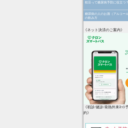
枝豆って糖尿病予防に役立つ
糖尿病の人のお酒（アルコー
の飲み方
《ネット決済のご案内》
《初診/健診/発熱外来ﾈｯﾄ
約》