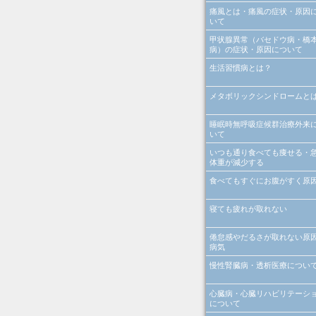
痛風とは・痛風の症状・原因
いて
甲状腺異常（バセドウ病・橋
病）の症状・原因について
生活習慣病とは？
メタボリックシンドロームと
睡眠時無呼吸症候群治療外来
いて
いつも通り食べても痩せる・
体重が減少する
食べてもすぐにお腹がすく原
寝ても疲れが取れない
倦怠感やだるさが取れない原
病気
慢性腎臓病・透析医療につい
心臓病・心臓リハビリテーシ
について