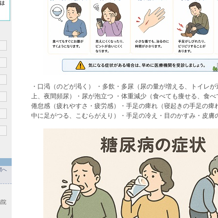
・口渇（のどが渇く） ・多飲・多尿（尿の量が増える、トイレが
上、夜間頻尿）・尿が泡立つ ・体重減少（食べても痩せる、食べ
倦怠感（疲れやすさ・疲労感）・手足の痺れ（寝起きの手足の痺
中に足がつる、こむらがえり）・手足の冷え・目のかすみ・皮膚
関へ
病院