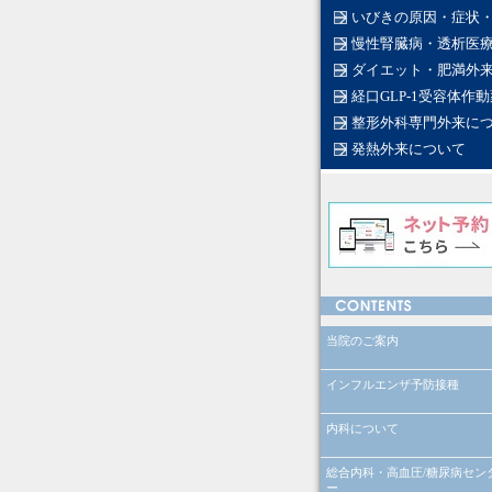
いびきの原因・症状
慢性腎臓病・透析医
ダイエット・肥満外
経口GLP-1受容体
整形外科専門外来に
発熱外来について
当院のご案内
インフルエンザ予防接種
内科について
総合内科・高血圧/糖尿病セン
ー