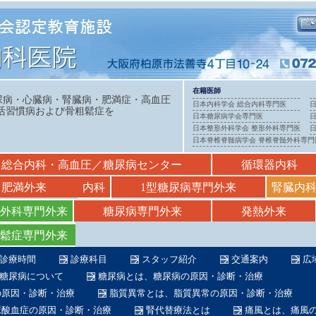
在籍医師
尿病・心臓病・腎臓病・肥満症・高血圧
日本内科学会 総合内科専門医
活習慣病および骨粗鬆症を
日本糖尿病学会専門医
日本整形外科学会 整形外科専門医
日本脊椎脊髄病学会 脊椎脊髄外科専門
総合内科・高血圧／糖尿病センター
循環器内科
肥満外来
内科
1型糖尿病専門外来
腎臓内
外科専門外来
糖尿病専門外来
発熱外来
鬆症専門外来
診療時間
診療科目
スタッフ紹介
交通案内
広
糖尿病について
糖尿病とは、糖尿病の原因・診断・治療
の原因・診断・治療
脂質異常とは、脂質異常の原因・診断・治療
尿酸血症の原因・診断・治療
腎代替療法とは
痛風とは、痛風