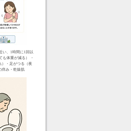
近い、1時間に1回以
ても体重が減る） ・
れ）・足がつる（夜
の痒み・乾燥肌