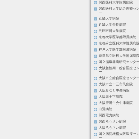
関西医科大学附属病院
関西医科大学総合医療セ
ー
近畿大学病院
近畿大学奈良病院
兵庫医科大学病院
京都大学医学部附属病院
京都府立医科大学附属病
神戸大学医学部附属病院
奈良県立医科大学附属病
国立循環器病研究センタ
大阪急性期・総合医療セ
ー
大阪市立総合医療センタ
大阪市立十三市民病院
大阪みなと中央病院
大阪赤十字病院
大阪府済生会中津病院
白鷺病院
関西電力病院
関西ろうさい病院
大阪ろうさい病院
国立病院機構大阪医療セ
ー