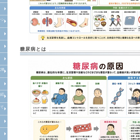
糖尿病等慢性疾患管理システム
院内紹介
検査機器の紹介
特定健康診査
禁煙外来
ーシ
糖尿病等慢性疾患管理システム
循環器内科
心臓リハビリテーションセンター
心肺運動負荷試験
腎臓内科
腎臓内科
糖尿病とは
人工透析センターについて
人工透析センターが目指す医療
腎代替療法とは
代替
腹膜透析の進化
セカンドオピニオン外来：腎代替
療法
適応
肥満症治療薬をもちいた肥満外来
について
いて
肥満・ダイエット外来の保険適応
条件
経口GLP-1受容体作動薬の血糖改
善効果と体重減少・副作用につい
て
インスリンポンプ・SAP療法を用
いた1型糖尿病専門外来について