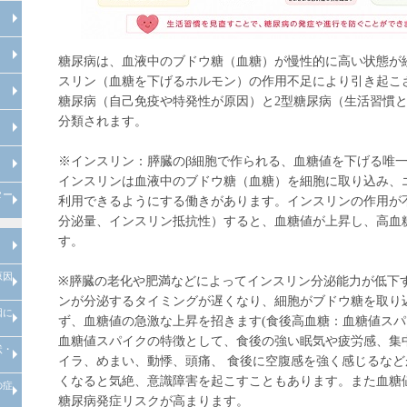
フットケア専門外来について
整形外科専門外来について
糖尿病は、血液中のブドウ糖（血糖）が慢性的に高い状態が
スリン（血糖を下げるホルモン）の作用不足により引き起こ
骨粗鬆症専門外来について
糖尿病（自己免疫や特発性が原因）と2型糖尿病（生活習慣
分類されます。
風邪症状で受診される場合の注意
発熱は何度から？
インフルエンザA型とインフルエ
点
ンザB型の違い
特定健診の注意点
※インスリン：膵臓のβ細胞で作られる、血糖値を下げる唯
インスリンは血液中のブドウ糖（血糖）を細胞に取り込み、
ター
入職時健診の注意点
利用できるようにする働きがあります。インスリンの作用が
分泌量、インスリン抵抗性）すると、血糖値が上昇し、高血
管理栄養士による料理教室
院内講演会・糖尿病の寺子屋
理学療法士による
理学療法士による
す。
心臓リハビリテーション
運動器リハビリテーション
原因
糖尿病とは
糖尿病の合併症
メタボリック症候群
糖尿病の治療
糖尿病の早期発見
※膵臓の老化や肥満などによってインスリン分泌能力が低下
ンが分泌するタイミングが遅くなり、細胞がブドウ糖を取り
因に
糖尿病とは、糖尿病原因・糖尿病
糖尿病治療
当院での取り組み
ず、血糖値の急激な上昇を招きます(食後高血糖：血糖値スパ
診断
血糖値スパイクの特徴として、食後の強い眠気や疲労感、集
状・
高血圧とは、高血圧原因・高血圧
高血圧治療
当院での取り組み
イラ、めまい、動悸、頭痛、 食後に空腹感を強く感じるな
診断
くなると気絶、意識障害を起こすこともあります。また血糖
の症
脂質異常とは、脂質異常原因・脂
脂質異常治療
当院での取り組み
質異常診断
糖尿病発症リスクが高まります。