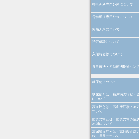
整形外科専門外来について
骨粗鬆症専門外来について
発熱外来について
特定健診について
入職時健診について
食事療法・運動療法指導セン
糖尿病について
糖尿病とは、糖尿病の症状・
について
高血圧とは、高血圧症状・原
ついて
脂質異常とは・脂質異常の症
原因について
高尿酸血症とは・高尿酸血症
状・原因について