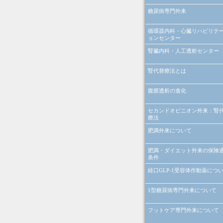
糖尿病専門外来
循環器内科・心臓リハビリテ
ョンセンター
腎臓内科・人工透析センター
腎代替療法とは
腹膜透析の進化
セカンドオピニオン外来：腎
療法
肥満外来について
肥満・ダイエット外来の保険
条件
経口GLP-1受容体作動薬につ
1型糖尿病専門外来について
フットケア専門外来について