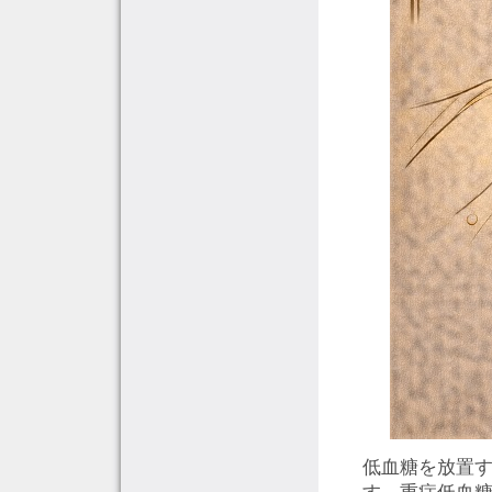
低血糖を放置
す。重症低血