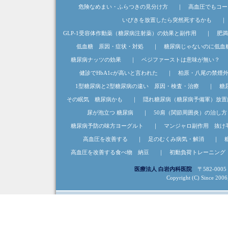
危険なめまい・ふらつきの見分け方
｜
高血圧でもコー
いびきを放置したら突然死するかも
｜
GLP-1受容体作動薬（糖尿病注射薬）の効果と副作用
｜
肥満
低血糖 原因・症状・対処
｜
糖尿病じゃないのに低血
糖尿病ナッツの効果
｜
ベジファーストは意味が無い？
健診でHbA1cが高いと言われた
｜
柏原・八尾の禁煙
1型糖尿病と2型糖尿病の違い 原因・検査・治療
｜
糖
その眠気 糖尿病かも
｜
隠れ糖尿病（糖尿病予備軍）放置
尿が泡立つ 糖尿病
｜
50肩（関節周囲炎）の治し方
糖尿病予防の味方ヨーグルト
｜
マンジャロ副作用 抜け
高血圧を改善する
｜
足のむくみ病気・解消
｜
高血圧を改善する食べ物 納豆
｜
初動負荷トレーニング
医療法人 白岩内科医院
〒582-0005
Copyright (C) Since 2006, 