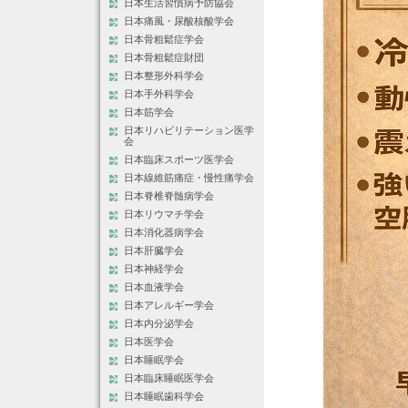
日本生活習慣病予防協会
日本痛風・尿酸核酸学会
日本骨粗鬆症学会
日本骨粗鬆症財団
日本整形外科学会
日本手外科学会
日本筋学会
日本リハビリテーション医学
会
日本臨床スポーツ医学会
日本線維筋痛症・慢性痛学会
日本脊椎脊髄病学会
日本リウマチ学会
日本消化器病学会
日本肝臓学会
日本神経学会
日本血液学会
日本アレルギー学会
日本内分泌学会
日本医学会
日本睡眠学会
日本臨床睡眠医学会
日本睡眠歯科学会