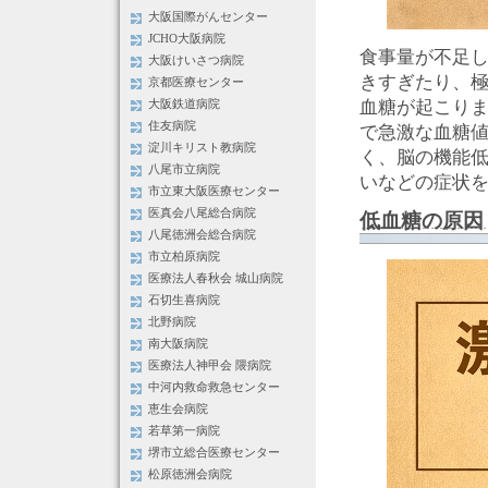
大阪国際がんセンター
JCHO大阪病院
食事量が不足
大阪けいさつ病院
きすぎたり、
京都医療センター
血糖が起こりま
大阪鉄道病院
住友病院
で急激な血糖
淀川キリスト教病院
く、脳の機能
八尾市立病院
いなどの症状
市立東大阪医療センター
医真会八尾総合病院
低血糖の原因
八尾徳洲会総合病院
市立柏原病院
医療法人春秋会 城山病院
石切生喜病院
北野病院
南大阪病院
医療法人神甲会 隈病院
中河内救命救急センター
恵生会病院
若草第一病院
堺市立総合医療センター
松原徳洲会病院