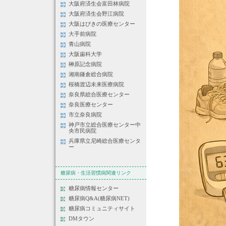
大阪府済生会富田林病院
大阪府済生会野江病院
大阪はびきの医療センター
大手前病院
青山病院
大阪歯科大学
榊原記念病院
湘南鎌倉総合病院
桜橋渡辺未来医療病院
奈良県総合医療センター
奈良医療センター
市立奈良病院
神戸市立総合医療センター中
央市民病院
兵庫県立尼崎総合医療センタ
ー
糖尿病・生活習慣病関連リンク
糖尿病情報センター
糖尿病Q&A(糖尿病NET)
糖尿病コミュニティサイト
DMタウン