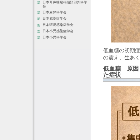
日本耳鼻咽喉科頭頚部外科学
会
日本麻酔科学会
日本感染症学会
日本環境感染症学会
日本小児感染症学会
日本小児科学会
低血糖の初期
の震え、生あ
低血糖 原因
た症状