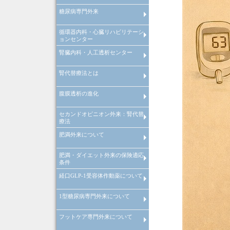
糖尿病専門外来
糖尿病等慢性疾患管理システム
院内紹介
検査機器の紹介
特定健康診査
禁煙外来
循環器内科・心臓リハビリテーシ
糖尿病等慢性疾患管理システム
ョンセンター
腎臓内科・人工透析センター
循環器内科
心臓リハビリテーションセンタ
心肺運動負荷試験
腎代替療法とは
腎臓内科
腎臓内科
人工透析センターについて
人工透析センターが目指す医療
腹膜透析の進化
腎代替療法とは
セカンドオピニオン外来：腎代替
腹膜透析の進化
療法
肥満外来について
セカンドオピニオン外来：腎代
療法
肥満・ダイエット外来の保険適応
肥満症治療薬をもちいた肥満外
条件
について
経口GLP-1受容体作動薬について
肥満・ダイエット外来の保険適
条件
1型糖尿病専門外来について
経口GLP-1受容体作動薬の血糖
善効果と体重減少・副作用につ
て
フットケア専門外来について
インスリンポンプ・SAP療法を
いた1型糖尿病専門外来につい