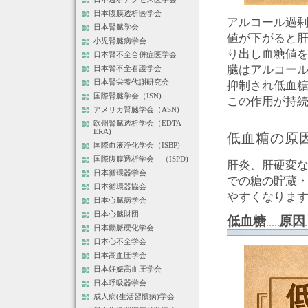
日本腹膜透析医学会
アルコール過
日本腎臓学会
値が下がると
小児腎臓病学会
り出し血糖値を
日本腎不全合併症医学会
臓はアルコー
日本腎不全看護学会
抑制され低血糖
日本腎栄養代謝研究会
国際腎臓学会（ISN)
この作用が持
アメリカ腎臓学会（ASN)
欧州腎臓透析学会（EDTA-
ERA)
低血糖の原
国際血液浄化学会（ISBP)
国際腹膜透析学会 （ISPD)
肝炎、肝硬変
日本循環器学会
での糖の貯蔵
日本循環器協会
やすくなりま
日本心臓病学会
日本心臓財団
低血糖 原因
日本動脈硬化学会
日本心不全学会
日本高血圧学会
日本妊娠高血圧学会
日本呼吸器学会
成人病(生活習慣病)学会