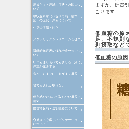
ますが、糖質
痛風とは・痛風の症状・原因につ
高尿酸血症とは、高尿酸血症原
高尿酸血症治療
当院での取り組み
いて
因・高尿酸血症診断
こります。
甲状腺異常（バセドウ病・橋本
痛風とは、痛風原因・痛風診断
痛風治療
当院での取り組み
病）の症状・原因について
生活習慣病とは？
>甲状腺異常（バセドウ病・橋
病）とは
低血糖の原
足、不規則
メタボリックシンドロームとは？
生活習慣病とは
剰摂取など
睡眠時無呼吸症候群治療外来につ
メタボリックシンドロームとは
いて
診断基準や原因・改善・予防
低血糖の原因
いつも通り食べても痩せる・急に
睡眠時無呼吸症候群治療外来
体重が減少する
食べてもすぐにお腹がすく原因
いつも通り食べても痩せる・急
体重が減少する原因・病気
寝ても疲れが取れない
食べてもすぐにお腹がすく原因
病気
倦怠感やだるさが取れない原因と
寝ても疲れが取れない病気・改
病気
方法
慢性腎臓病・透析医療について
倦怠感やだるさが取れない原因
病気
心臓病・心臓リハビリテーション
慢性腎臓病について
透析医療について
について