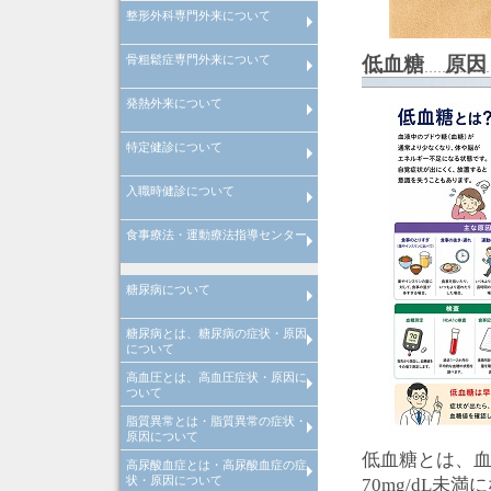
整形外科専門外来について
フットケア専門外来について
骨粗鬆症専門外来について
整形外科専門外来について
低血糖 原因
発熱外来について
骨粗鬆症専門外来について
特定健診について
風邪症状で受診される場合の注
発熱は何度から？
インフルエンザA型とインフル
点
ンザB型の違い
入職時健診について
特定健診の注意点
食事療法・運動療法指導センター
入職時健診の注意点
管理栄養士による料理教室
院内講演会・糖尿病の寺子屋
理学療法士による
理学療法士による
糖尿病について
心臓リハビリテーション
運動器リハビリテーション
糖尿病とは、糖尿病の症状・原因
糖尿病とは
糖尿病の合併症
メタボリック症候群
糖尿病の治療
糖尿病の早期発見
について
高血圧とは、高血圧症状・原因に
糖尿病とは、糖尿病原因・糖尿
糖尿病治療
当院での取り組み
ついて
診断
脂質異常とは・脂質異常の症状・
高血圧とは、高血圧原因・高血
高血圧治療
当院での取り組み
原因について
診断
低血糖とは、
高尿酸血症とは・高尿酸血症の症
脂質異常とは、脂質異常原因・
脂質異常治療
当院での取り組み
状・原因について
質異常診断
70mg/dL