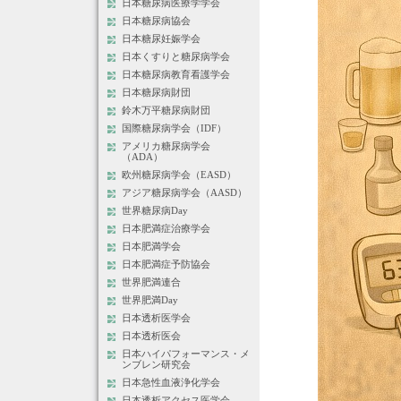
日本糖尿病医療学学会
日本糖尿病協会
日本糖尿妊娠学会
日本くすりと糖尿病学会
日本糖尿病教育看護学会
日本糖尿病財団
鈴木万平糖尿病財団
国際糖尿病学会（IDF）
アメリカ糖尿病学会
（ADA）
欧州糖尿病学会（EASD）
アジア糖尿病学会（AASD）
世界糖尿病Day
日本肥満症治療学会
日本肥満学会
日本肥満症予防協会
世界肥満連合
世界肥満Day
日本透析医学会
日本透析医会
日本ハイパフォーマンス・メ
ンブレン研究会
日本急性血液浄化学会
日本透析アクセス医学会