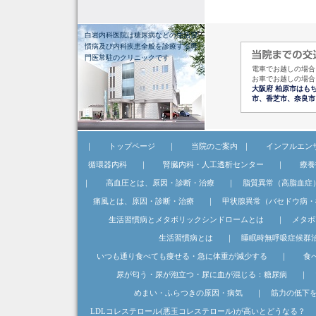
白岩内科医院は糖尿病などの生活習
慣病及び内科疾患全般を診療する専
門医常駐のクリニックです
電車でお越しの場合
お車でお越しの場合
大阪府 柏原市はも
市、香芝市、奈良市
｜
トップページ
｜
当院のご案内
｜
インフルエン
循環器内科
｜
腎臓内科・人工透析センター
｜
療養
｜
高血圧とは、原因・診断・治療
｜
脂質異常（高脂血症
痛風とは、原因・診断・治療
｜
甲状腺異常（バセドウ病・
生活習慣病とメタボリックシンドロームとは
｜
メタボ
生活習慣病とは
｜
睡眠時無呼吸症候群
いつも通り食べても痩せる・急に体重が減少する
｜
食
尿が匂う・尿が泡立つ・尿に血が混じる：糖尿病
｜
めまい・ふらつきの原因・病気
｜
筋力の低下
LDLコレステロール(悪玉コレステロール)が高いとどうなる？