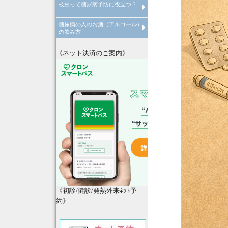
枝豆って糖尿病予防に役立つ？
心臓病について
心臓リハビリテーションについ
糖尿病の人のお酒（アルコール）
枝豆って糖尿病予防に役立つ？
の飲み方
糖尿病の人はお酒の飲みすぎに
注意！
《ネット決済のご案内》
《初診/健診/発熱外来ﾈｯﾄ予
約》