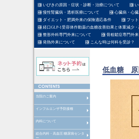
いびきの原因・症状・診断・治療について
い
慢性腎臓病・透析医療について
心臓病・心臓
ダイエット・肥満外来の保険適応条件
フット
経口GLP-1受容体作動薬の血糖改善効果と体重減少
整形外科専門外来について
骨粗鬆症専門外来
発熱外来について
こんな時は何科を受診？
低血糖 原
当院のご案内
インフルエンザ予防接種
在宅医療について
産業医
労働衛生コンサルタント
在籍医師
当院のスタッフ
総合内科専門医とは
糖尿病専門医とは
日本糖尿病学会認定教育施設と
透析専門医とは
循環器専門医とは
整形外科専門医とは
脊椎脊髄外科専門医とは
脊椎脊髄病医とは
脊椎脊髄外科指導医とは
糖尿病看護認定看護師とは
内科について
インフルエンザ予防接種
総合内科・高血圧/糖尿病センタ
内科について
ー