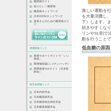
糖尿病サイト
知りたい！糖尿病
激しい運動を
糖尿病ネットワーク
を大量消費し
日本IDDMネットワーク
下）します。
患者さんのための糖尿病ガイ
ド
効きやすくな
リンやSU剤で
動を行うこと
低血糖の原因
禁煙関連リンク
禁煙サポートサイトで「いい
禁煙」
禁煙補助薬(ニコチンパッチ)
禁煙推進Webサイト（日本医
師会）
医学会関連リンク
日本内科学会
日本糖尿病学会
日本糖尿病合併症学会
日本糖尿病眼学会