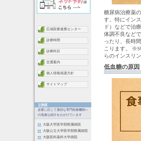
糖尿病治療薬
す。特にインス
ド）などで治
広域医療連携センター
体調不良など
ったり、長時
診療時間
こります。 ※
診療科目
らのインスリ
交通案内
低血糖の原因
個人情報保護方針
サイトマップ
必要に応じて適切な専門医療機関へ
の迅速な紹介を心がけています
大阪大学医学部附属病院
大阪公立大学医学部附属病院
大阪医科薬科大学病院