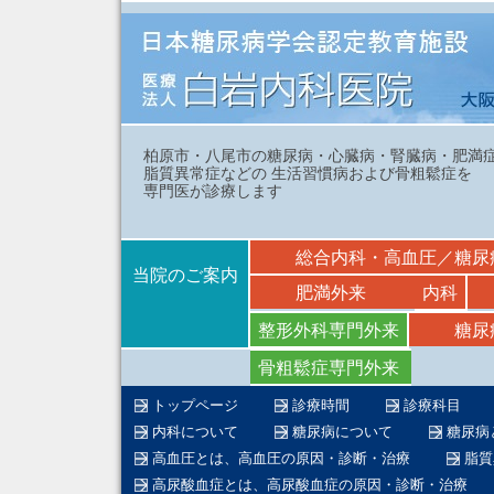
柏原市・八尾市の糖尿病・心臓病・腎臓病・肥満
脂質異常症などの 生活習慣病および骨粗鬆症を
専門医が診療します
総合内科・高血圧／糖尿
当院のご案内
肥満外来
内科
整形外科専門外来
糖尿
骨粗鬆症専門外来
トップページ
診療時間
診療科目
内科について
糖尿病について
糖尿病
高血圧とは、高血圧の原因・診断・治療
脂質
高尿酸血症とは、高尿酸血症の原因・診断・治療