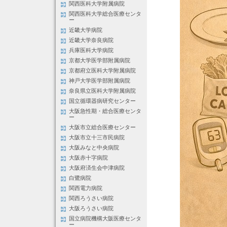
関西医科大学附属病院
関西医科大学総合医療センタ
ー
近畿大学病院
近畿大学奈良病院
兵庫医科大学病院
京都大学医学部附属病院
京都府立医科大学附属病院
神戸大学医学部附属病院
奈良県立医科大学附属病院
国立循環器病研究センター
大阪急性期・総合医療センタ
ー
大阪市立総合医療センター
大阪市立十三市民病院
大阪みなと中央病院
大阪赤十字病院
大阪府済生会中津病院
白鷺病院
関西電力病院
関西ろうさい病院
大阪ろうさい病院
国立病院機構大阪医療センタ
ー