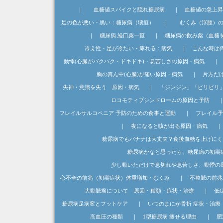
｜
血糖値スパイクと隠れ糖尿病
｜
血糖値の急上昇
足の色が悪い・黒い：糖尿病（壊疽）
｜
むくみ（浮腫）
｜
糖尿病 経口薬一覧
｜
糖尿病の飲み薬（血糖
冷え性・足が冷たい・痺れる：病気
｜
こんな時は
動悸(心臓がバクバク・ドキドキ)・息苦しさの原因・病気
｜
胸の真ん中(心臓)が痛い原因・病気
｜
片方だ
失神・意識を失う 原因・病気
｜
「ジンジン」「ピリピリ
ロコモティブシンドロームの原因と予防
フレイルサルコペニア 予防のための食事と運動
｜
フレイル予
｜
夜になると咳が出る原因・病気
糖尿病でもバナナは大丈夫？食後血糖を上げにく
糖尿病かなと思ったら、糖尿病の初期
少し動いただけで息切れや息苦しさ、動悸の
心不全の前兆（初期症状）体重増加・むくみ
｜
不整脈の前兆
大動脈瘤について 原因・種類・症状・治療
｜
低
糖尿病足病変とフットケア
｜
いつのまにか骨折 症状・治療
高血圧の種類
｜
1型糖尿病 痩せる理由
｜
肥