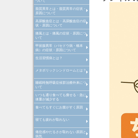
ついて
診断
脂質異常とは・脂質異常の症状・
高血圧とは、高血圧原因・高血
高血圧治療
当院での取り組み
原因について
診断
高尿酸血症とは・高尿酸血症の症
脂質異常とは、脂質異常原因・
脂質異常治療
当院での取り組み
状・原因について
質異常診断
痛風とは・痛風の症状・原因につ
高尿酸血症とは、高尿酸血症原
高尿酸血症治療
当院での取り組み
いて
因・高尿酸血症診断
甲状腺異常（バセドウ病・橋本
痛風とは、痛風原因・痛風診断
痛風治療
当院での取り組み
病）の症状・原因について
生活習慣病とは？
>甲状腺異常（バセドウ病・橋
病）とは
メタボリックシンドロームとは？
生活習慣病とは
睡眠時無呼吸症候群治療外来につ
メタボリックシンドロームとは
いて
診断基準や原因・改善・予防
いつも通り食べても痩せる・急に
睡眠時無呼吸症候群治療外来
体重が減少する
食べてもすぐにお腹がすく原因
いつも通り食べても痩せる・急
体重が減少する原因・病気
寝ても疲れが取れない
食べてもすぐにお腹がすく原因
病気
倦怠感やだるさが取れない原因と
寝ても疲れが取れない病気・改
病気
方法