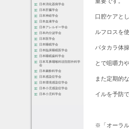
重要です。
日本消化器病学会
日本肝臓学会
口腔ケアと
日本神経学会
日本血液学会
日本アレルギー学会
ルフロスを
日本内分泌学会
日本医学会
日本睡眠学会
パタカラ体
日本臨床睡眠医学会
日本睡眠歯科学会
とで咀嚼力
日本耳鼻咽喉科頭頚部外科学
会
日本麻酔科学会
日本感染症学会
また定期的
日本環境感染症学会
日本小児感染症学会
イルを予防
日本小児科学会
※「オーラ