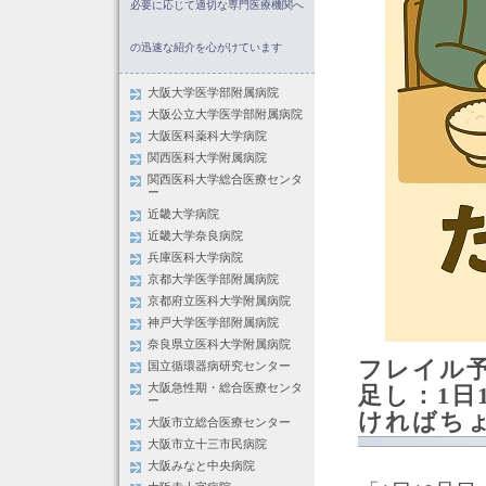
必要に応じて適切な専門医療機関へ
の迅速な紹介を心がけています
大阪大学医学部附属病院
大阪公立大学医学部附属病院
大阪医科薬科大学病院
関西医科大学附属病院
関西医科大学総合医療センタ
ー
近畿大学病院
近畿大学奈良病院
兵庫医科大学病院
京都大学医学部附属病院
京都府立医科大学附属病院
神戸大学医学部附属病院
奈良県立医科大学附属病院
フレイル
国立循環器病研究センター
大阪急性期・総合医療センタ
足し：1日
ー
ければち
大阪市立総合医療センター
大阪市立十三市民病院
大阪みなと中央病院