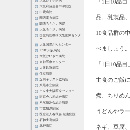
「1日10品
大阪赤十字病院
大阪府済生会中津病院
白鷺病院
品、乳製品
関西電力病院
関西ろうさい病院
大阪ろうさい病院
10食品群の
国立病院機構大阪医療センタ
ー
大阪国際がんセンター
べましょう
JCHO大阪病院
大阪けいさつ病院
京都医療センター
「1日10品
大阪鉄道病院
住友病院
主食のご飯
淀川キリスト教病院
八尾市立病院
市立東大阪医療センター
煮、ちりめ
医真会八尾総合病院
八尾徳洲会総合病院
市立柏原病院
うどんやラ
医療法人春秋会 城山病院
石切生喜病院
ネギ、豆腐
北野病院