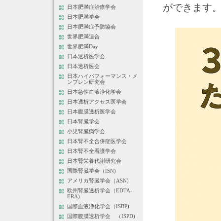
ができます
日本肥満症治療学会
日本肥満学会
日本肥満症予防協会
世界肥満連合
世界肥満Day
日本透析医学会
日本透析医会
日本ハイパフォーマンス・メ
ンブレン研究会
日本急性血液浄化学会
日本透析アクセス医学会
日本腹膜透析医学会
日本腎臓学会
小児腎臓病学会
日本腎不全合併症医学会
日本腎不全看護学会
日本腎栄養代謝研究会
国際腎臓学会（ISN)
アメリカ腎臓学会（ASN)
欧州腎臓透析学会（EDTA-
ERA)
国際血液浄化学会（ISBP)
国際腹膜透析学会 （ISPD)