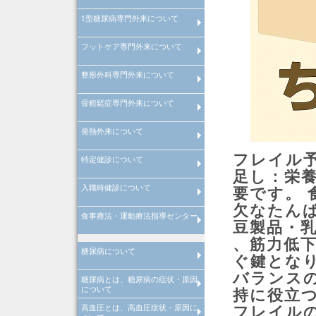
1型糖尿病専門外来について
経口GLP-1受容体作動薬の血糖
善効果と体重減少・副作用につ
て
フットケア専門外来について
インスリンポンプ・SAP療法を
いた1型糖尿病専門外来につい
整形外科専門外来について
フットケア専門外来について
骨粗鬆症専門外来について
整形外科専門外来について
発熱外来について
骨粗鬆症専門外来について
フレイル
特定健診について
風邪症状で受診される場合の注
発熱は何度から？
インフルエンザA型とインフル
点
ンザB型の違い
足し：栄
入職時健診について
特定健診の注意点
要です。
欠なたん
食事療法・運動療法指導センター
入職時健診の注意点
豆製品・
、筋力低
管理栄養士による料理教室
院内講演会・糖尿病の寺子屋
理学療法士による
理学療法士による
糖尿病について
心臓リハビリテーション
運動器リハビリテーション
ぐ鍵とな
バランス
糖尿病とは、糖尿病の症状・原因
糖尿病とは
糖尿病の合併症
メタボリック症候群
糖尿病の治療
糖尿病の早期発見
について
持に役立
高血圧とは、高血圧症状・原因に
糖尿病とは、糖尿病原因・糖尿
糖尿病治療
当院での取り組み
フレイル