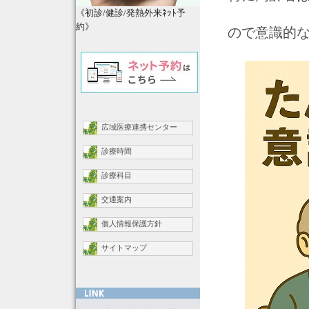
《初診/健診/発熱外来ﾈｯﾄ予
約》
ので意識的
広域医療連携センター
診療時間
診療科目
交通案内
個人情報保護方針
サイトマップ