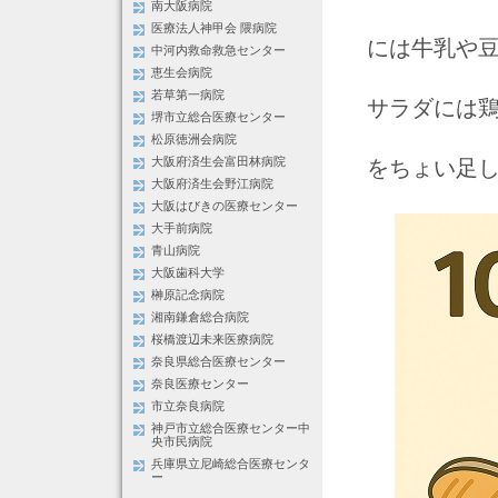
南大阪病院
医療法人神甲会 隈病院
には牛乳や
中河内救命救急センター
恵生会病院
若草第一病院
サラダには
堺市立総合医療センター
松原徳洲会病院
をちょい足
大阪府済生会富田林病院
大阪府済生会野江病院
大阪はびきの医療センター
大手前病院
青山病院
大阪歯科大学
榊原記念病院
湘南鎌倉総合病院
桜橋渡辺未来医療病院
奈良県総合医療センター
奈良医療センター
市立奈良病院
神戸市立総合医療センター中
央市民病院
兵庫県立尼崎総合医療センタ
ー