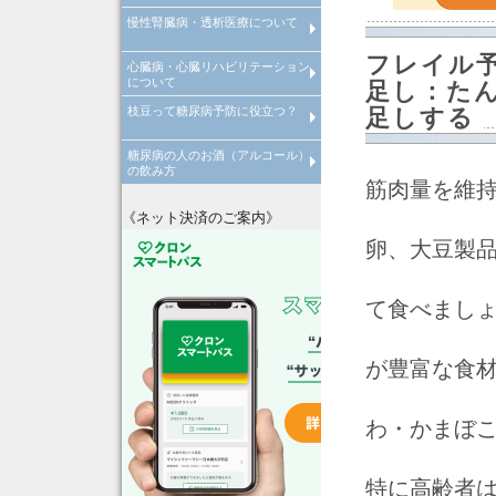
慢性腎臓病・透析医療について
倦怠感やだるさが取れない原因
病気
フレイル
心臓病・心臓リハビリテーション
慢性腎臓病について
透析医療について
について
足し：た
枝豆って糖尿病予防に役立つ？
心臓病について
心臓リハビリテーションについ
足しする
糖尿病の人のお酒（アルコール）
枝豆って糖尿病予防に役立つ？
の飲み方
筋肉量を維
糖尿病の人はお酒の飲みすぎに
注意！
《ネット決済のご案内》
卵、大豆製
て食べましょ
が豊富な食
わ・かまぼ
特に高齢者