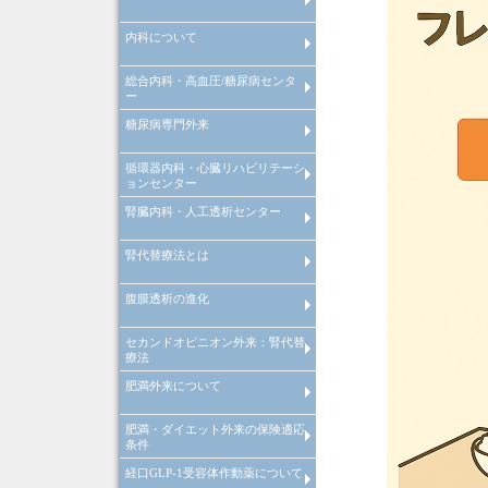
内科について
インフルエンザ予防接種
総合内科・高血圧/糖尿病センタ
内科について
ー
糖尿病専門外来
糖尿病等慢性疾患管理システム
院内紹介
検査機器の紹介
特定健康診査
禁煙外来
循環器内科・心臓リハビリテーシ
糖尿病等慢性疾患管理システム
ョンセンター
腎臓内科・人工透析センター
循環器内科
心臓リハビリテーションセンタ
心肺運動負荷試験
腎代替療法とは
腎臓内科
腎臓内科
人工透析センターについて
人工透析センターが目指す医療
腹膜透析の進化
腎代替療法とは
セカンドオピニオン外来：腎代替
腹膜透析の進化
療法
肥満外来について
セカンドオピニオン外来：腎代
療法
肥満・ダイエット外来の保険適応
肥満症治療薬をもちいた肥満外
条件
について
経口GLP-1受容体作動薬について
肥満・ダイエット外来の保険適
条件