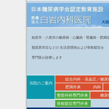
柏原市・八尾市の糖尿病・心臓病・腎臓病・肥満
脂質異常症などの 生活習慣病および骨粗鬆症を
専門医が診療します
総合内科・高血圧／糖尿
当院のご案内
肥満外来
内科
整形外科専門外来
糖尿
骨粗鬆症専門外来