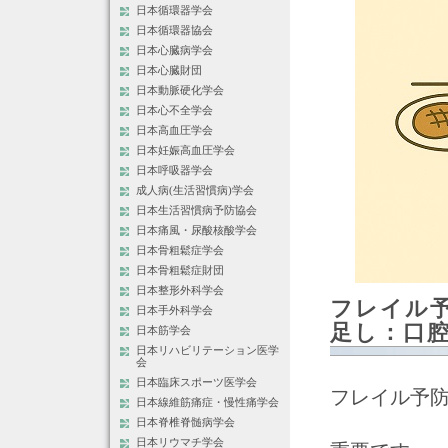
日本循環器学会
日本循環器協会
日本心臓病学会
日本心臓財団
日本動脈硬化学会
日本心不全学会
日本高血圧学会
日本妊娠高血圧学会
日本呼吸器学会
成人病(生活習慣病)学会
日本生活習慣病予防協会
日本痛風・尿酸核酸学会
日本骨粗鬆症学会
日本骨粗鬆症財団
日本整形外科学会
フレイル
日本手外科学会
足し：口
日本筋学会
日本リハビリテーション医学
会
日本臨床スポーツ医学会
フレイル予
日本線維筋痛症・慢性痛学会
日本脊椎脊髄病学会
日本リウマチ学会