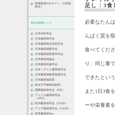
禁煙推進Webサイト（日本医
足し：3
師会）
必要なたん
医学会関連リンク
日本内科学会
んぱく質を取
日本糖尿病学会
日本糖尿病合併症学会
食べてくだ
日本糖尿病眼学会
日本糖尿病医療学学会
日本糖尿病協会
り、同じ量
日本糖尿妊娠学会
日本くすりと糖尿病学会
日本糖尿病教育看護学会
できたとい
日本糖尿病財団
鈴木万平糖尿病財団
また1日3食
国際糖尿病学会（IDF）
アメリカ糖尿病学会
（ADA）
欧州糖尿病学会（EASD）
ーや栄養素
アジア糖尿病学会（AASD）
世界糖尿病Day