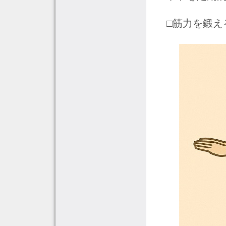
□筋力を鍛え