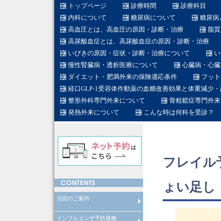
トップページ
診療時間
診療科目
内科について
糖尿病について
糖尿病
高血圧とは、高血圧の原因・診断・治療
脂質
高尿酸血症とは、高尿酸血症の原因・診断・治療
いびきの原因・症状・診断・治療について
い
慢性腎臓病・透析医療について
心臓病・心臓
ダイエット・肥満外来の保険適応条件
フット
経口GLP-1受容体作動薬の血糖改善効果と体重減少
整形外科専門外来について
骨粗鬆症専門外来
発熱外来について
こんな時は何科を受診？
フレイル
ょい足し
当院のご案内
インフルエンザ予防接種
在宅医療について
産業医
労働衛生コンサルタント
在籍医師
当院のスタッフ
総合内科専門医とは
糖尿病専門医とは
日本糖尿病学会認定教育施設と
透析専門医とは
循環器専門医とは
整形外科専門医とは
脊椎脊髄外科専門医とは
脊椎脊髄病医とは
脊椎脊髄外科指導医とは
糖尿病看護認定看護師とは